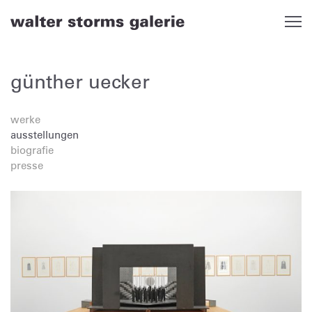
Skip
to
content
günther uecker
werke
ausstellungen
biografie
presse