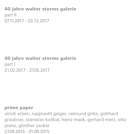
40 jahre walter storms galerie
part II
07.11.2017
-
23.12.2017
40 jahre walter storms galerie
part I
21.02.2017
-
27.05.2017
prime paper
ulrich erben, rupprecht geiger, raimund girke, gotthard
graubner, stanislav kolíbal, heinz mack, gerhard merz, otto
piene, günther uecker
27.06.2015
-
01.08.2015