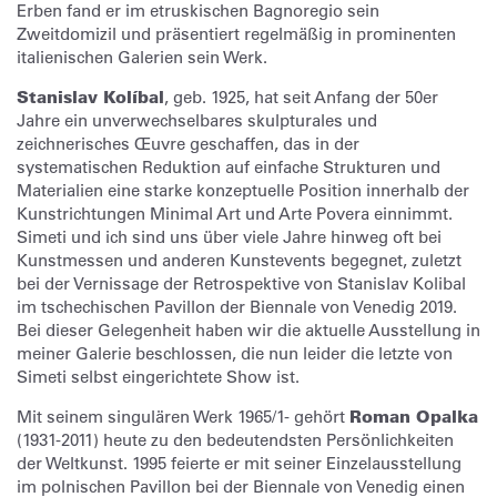
Erben fand er im etruskischen Bagnoregio sein
Zweitdomizil und präsentiert regelmäßig in prominenten
italienischen Galerien sein Werk.
Stanislav Kolíbal
, geb. 1925, hat seit Anfang der 50er
Jahre ein unverwechselbares skulpturales und
zeichnerisches Œuvre geschaffen, das in der
systematischen Reduktion auf einfache Strukturen und
Materialien eine starke konzeptuelle Position innerhalb der
Kunstrichtungen Minimal Art und Arte Povera einnimmt.
Simeti und ich sind uns über viele Jahre hinweg oft bei
Kunstmessen und anderen Kunstevents begegnet, zuletzt
bei der Vernissage der Retrospektive von Stanislav Kolibal
im tschechischen Pavillon der Biennale von Venedig 2019.
Bei dieser Gelegenheit haben wir die aktuelle Ausstellung in
meiner Galerie beschlossen, die nun leider die letzte von
Simeti selbst eingerichtete Show ist.
Mit seinem singulären Werk 1965/1- gehört
Roman Opalka
(1931-2011) heute zu den bedeutendsten Persönlichkeiten
der Weltkunst. 1995 feierte er mit seiner Einzelausstellung
im polnischen Pavillon bei der Biennale von Venedig einen