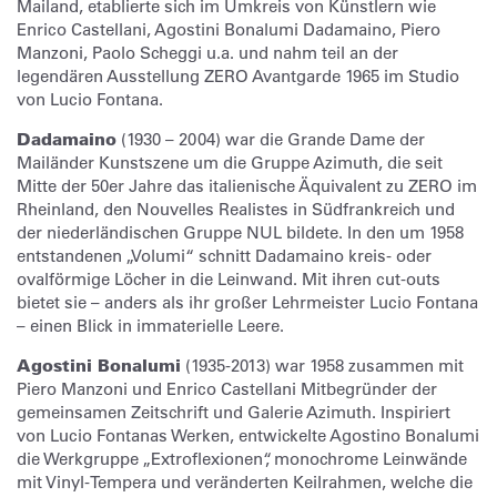
Mailand, etablierte sich im Umkreis von Künstlern wie
Enrico Castellani, Agostini Bonalumi Dadamaino, Piero
Manzoni, Paolo Scheggi u.a. und nahm teil an der
legendären Ausstellung ZERO Avantgarde 1965 im Studio
von Lucio Fontana.
Dadamaino
(1930 – 2004) war die Grande Dame der
Mailänder Kunstszene um die Gruppe Azimuth, die seit
Mitte der 50er Jahre das italienische Äquivalent zu ZERO im
Rheinland, den Nouvelles Realistes in Südfrankreich und
der niederländischen Gruppe NUL bildete. In den um 1958
entstandenen „Volumi“ schnitt Dadamaino kreis- oder
ovalförmige Löcher in die Leinwand. Mit ihren cut-outs
bietet sie – anders als ihr großer Lehrmeister Lucio Fontana
– einen Blick in immaterielle Leere.
Agostini Bonalumi
(1935-2013) war 1958 zusammen mit
Piero Manzoni und Enrico Castellani Mitbegründer der
gemeinsamen Zeitschrift und Galerie Azimuth. Inspiriert
von Lucio Fontanas Werken, entwickelte Agostino Bonalumi
die Werkgruppe „Extroflexionen“, monochrome Leinwände
mit Vinyl-Tempera und veränderten Keilrahmen, welche die