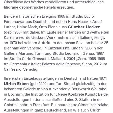
Oberfläche des Werkes modellieren und unterschiedliche
filigrane geometrische Reliefs erzeugen.
Bei dem historischen Ereignis 1965 im Studio Lucio
Fontanawar aus Deutschland neben Hans Haacke, Adolf
Luther, Heinz Mack, Otto Piene auch
Günther Uecker
(geb.1930) mit dabei. Im Laufe seiner langen und weltweiten
Karriere wurde Ueckers Werk mehrmals in Italien gezeigt,
so 1970 bei seinem Auftritt im deutschen Pavillon bei der 35.
Biennale von Venedig, in Einzelausstellungen 1986 in der
Galleria Martano, Turin und Studio Leonardi, Genua, 1987
im Studio Carlo Grossetti, Mailand, 2004 „Zero. 1958-1968
tra Germania e Italia“, Palazzo delle Papesse, Siena, 2012 im
Ca´Pesaro, Venedig.
Ihre ersten Einzelausstellungen in Deutschland hatten 1971
Ulrich Erben
(geb.1940) und Turi Simeti gleichzeitig in der
bekannten Galerie m von Alexander v. Berswordt Wallrabe
in Bochum, die Institution für „Neue Konkrete Kunst“. Beide
Ausstellungen hatten anschließend eine 2. Station in der
Galerie Loehr in Frankfurt. Bis heute hatte Simeti zahlreiche
Ausstellungen in ganz Deutschland, so wie auch Ulrich