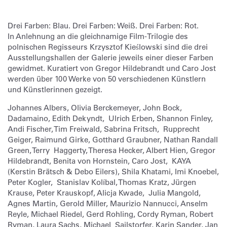
Drei Farben: Blau. Drei Farben: Weiß. Drei Farben: Rot.
In Anlehnung an die gleichnamige Film-Trilogie des
polnischen Regisseurs Krzysztof Kieślowski sind die drei
Ausstellungshallen der Galerie jeweils einer dieser Farben
gewidmet. Kuratiert von Gregor Hildebrandt und Caro Jost
werden über 100 Werke von 50 verschiedenen Künstlern
und Künstlerinnen gezeigt.
Johannes Albers, Olivia Berckemeyer, John Bock,
Dadamaino, Edith Dekyndt, Ulrich Erben, Shannon Finley,
Andi Fischer, Tim Freiwald, Sabrina Fritsch, Rupprecht
Geiger, Raimund Girke, Gotthard Graubner, Nathan Randall
Green, Terry Haggerty, Theresa Hecker, Albert Hien, Gregor
Hildebrandt, Benita von Hornstein, Caro Jost, KAYA
(Kerstin Brätsch & Debo Eilers), Shila Khatami, Imi Knoebel,
Peter Kogler, Stanislav Kolíbal, Thomas Kratz, Jürgen
Krause, Peter Krauskopf, Alicja Kwade, Julia Mangold,
Agnes Martin, Gerold Miller, Maurizio Nannucci, Anselm
Reyle, Michael Riedel, Gerd Rohling, Cordy Ryman, Robert
Ryman, Laura Sachs, Michael Sailstorfer, Karin Sander, Jan