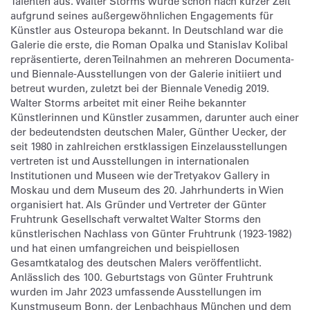
Talenten aus. Walter Storms wurde schon nach kurzer Zeit
aufgrund seines außergewöhnlichen Engagements für
Künstler aus Osteuropa bekannt. In Deutschland war die
Galerie die erste, die Roman Opalka und Stanislav Kolibal
repräsentierte, deren Teilnahmen an mehreren Documenta-
und Biennale-Ausstellungen von der Galerie initiiert und
betreut wurden, zuletzt bei der Biennale Venedig 2019.
Walter Storms arbeitet mit einer Reihe bekannter
Künstlerinnen und Künstler zusammen, darunter auch einer
der bedeutendsten deutschen Maler, Günther Uecker, der
seit 1980 in zahlreichen erstklassigen Einzelausstellungen
vertreten ist und Ausstellungen in internationalen
Institutionen und Museen wie der Tretyakov Gallery in
Moskau und dem Museum des 20. Jahrhunderts in Wien
organisiert hat. Als Gründer und Vertreter der Günter
Fruhtrunk Gesellschaft verwaltet Walter Storms den
künstlerischen Nachlass von Günter Fruhtrunk (1923-1982)
und hat einen umfangreichen und beispiellosen
Gesamtkatalog des deutschen Malers veröffentlicht.
Anlässlich des 100. Geburtstags von Günter Fruhtrunk
wurden im Jahr 2023 umfassende Ausstellungen im
Kunstmuseum Bonn, der Lenbachhaus München und dem