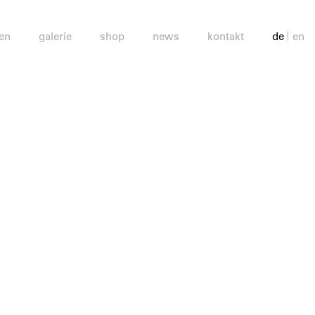
en
galerie
shop
news
kontakt
de
en