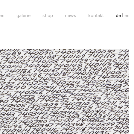
en
galerie
shop
news
kontakt
de
en