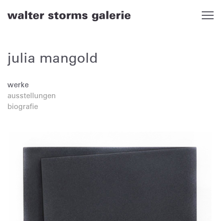
Skip
to
content
julia mangold
werke
ausstellungen
biografie