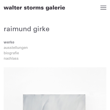
Skip
to
content
raimund girke
werke
ausstellungen
biografie
nachlass