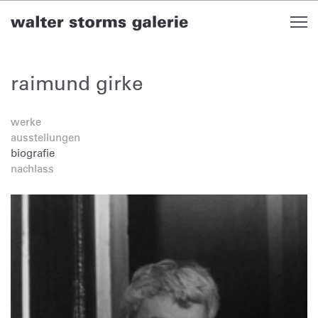
Skip
to
content
raimund girke
werke
ausstellungen
biografie
nachlass