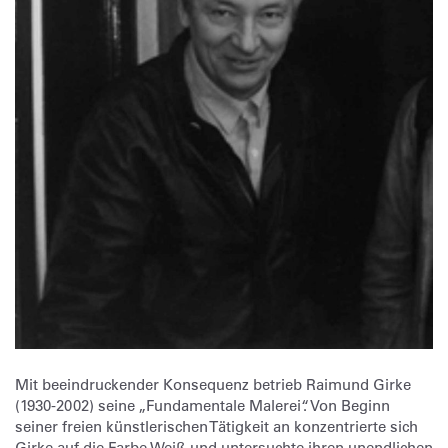
Mit beeindruckender Konsequenz betrieb Raimund Girke
(1930-2002) seine „Fundamentale Malerei“. Von Beginn
seiner freien künstlerischen Tätigkeit an konzentrierte sich
Girke auf die Farbe Weiß und untersuchte ihren unendlichen