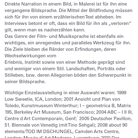
Direkte Narration in einem Bild, in Malerei ist für ihn eine
vergangene Bildsprache. Die Mittel der Bildfindung müssen
sich für ihn von einem erzählerischen Text abheben. Im
Interviews betont er oft, dass ein Bild für ihn als „verloren“
gilt, wenn man es nacherzählen kann.
Das Genre der Film- und Musiksprache ist ebenfalls ein
wichtiges, ein anregendes und paralleles Werkzeug für ihn.
Die Ziele bleiben die Ränder von Erfindungen, deren
Wechselwirkungen vom
Erlebnis, Instinkt sowie von einer Methode geprägt sind
und weniger von einem Stil. Landschaften, Porträts oder
Stilleben, bzw. deren Allegorien bilden den Schwerpunkt in
seiner Bildsprache.
Wichtige Einzelausstellung in einer Auswahl waren: 1999
Low Sweetie, ICA, London; 2001 Ansicht und Plan von
Toledo, Kunstmuseum Winterthur; I – geometrica B, Matrix
195, Berkeley Art Museum, San Francisco; 2004 ABC – I II III,
Centre d Art Contemporain, Genf; ́ 2005 Deutscher Pavillon,
51. Biennale von Venedig (mit Tino Sehgal); 2008 about 90
elements/TOD IM DSCHUNGEL, Camden Arts Centre,
London; Musée d‘ Art Moderne, Luxemburg; 2010 Der