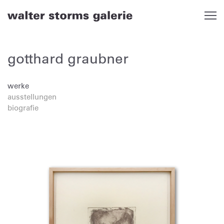
Skip
to
content
gotthard graubner
werke
ausstellungen
biografie