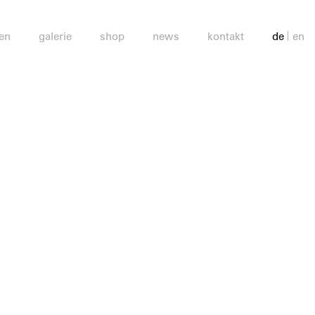
en
galerie
shop
news
kontakt
de
en