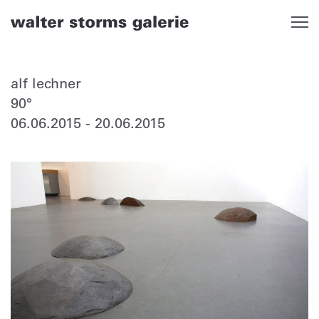
Skip
to
content
alf lechner
90°
06.06.2015
-
20.06.2015