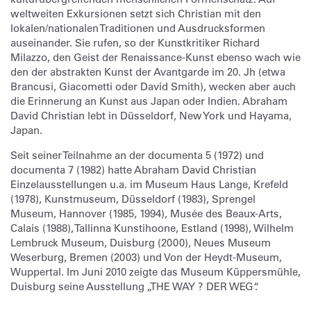
weltweiten Exkursionen setzt sich Christian mit den
lokalen/nationalen Traditionen und Ausdrucksformen
auseinander. Sie rufen, so der Kunstkritiker Richard
Milazzo, den Geist der Renaissance-Kunst ebenso wach wie
den der abstrakten Kunst der Avantgarde im 20. Jh (etwa
Brancusi, Giacometti oder David Smith), wecken aber auch
die Erinnerung an Kunst aus Japan oder Indien. Abraham
David Christian lebt in Düsseldorf, New York und Hayama,
Japan.
Seit seiner Teilnahme an der documenta 5 (1972) und
documenta 7 (1982) hatte Abraham David Christian
Einzelausstellungen u.a. im Museum Haus Lange, Krefeld
(1978), Kunstmuseum, Düsseldorf (1983), Sprengel
Museum, Hannover (1985, 1994), Musée des Beaux-Arts,
Calais (1988), Tallinna Kunstihoone, Estland (1998), Wilhelm
Lembruck Museum, Duisburg (2000), Neues Museum
Weserburg, Bremen (2003) und Von der Heydt-Museum,
Wuppertal. Im Juni 2010 zeigte das Museum Küppersmühle,
Duisburg seine Ausstellung „THE WAY ? DER WEG“.