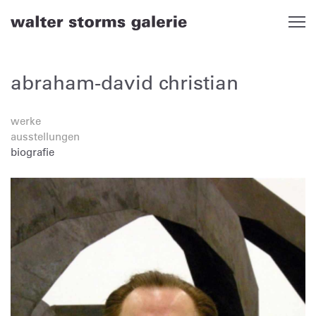
Skip
to
content
abraham-david christian
werke
ausstellungen
biografie