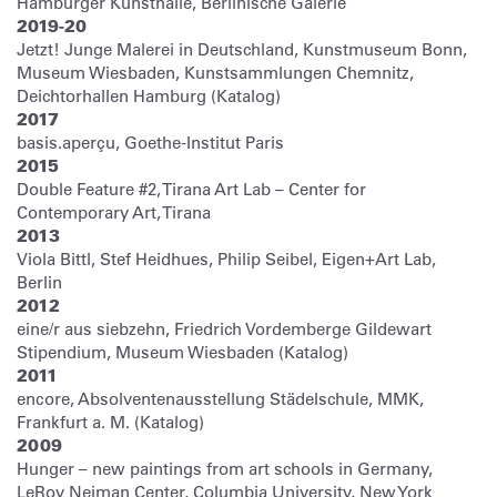
Hamburger Kunsthalle, Berlinische Galerie
2019-20
Jetzt! Junge Malerei in Deutschland, Kunstmuseum Bonn,
Museum Wiesbaden, Kunstsammlungen Chemnitz,
Deichtorhallen Hamburg (Katalog)
2017
basis.aperçu, Goethe-Institut Paris
2015
Double Feature #2, Tirana Art Lab – Center for
Contemporary Art, Tirana
2013
Viola Bittl, Stef Heidhues, Philip Seibel, Eigen+Art Lab,
Berlin
2012
eine/r aus siebzehn, Friedrich Vordemberge Gildewart
Stipendium, Museum Wiesbaden (Katalog)
2011
encore, Absolventenausstellung Städelschule, MMK,
Frankfurt a. M. (Katalog)
2009
Hunger – new paintings from art schools in Germany,
LeRoy Neiman Center, Columbia University, New York