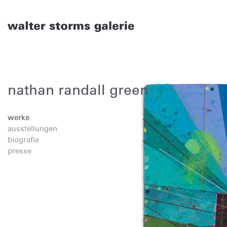
Skip
to
content
nathan randall green
werke
ausstellungen
biografie
presse