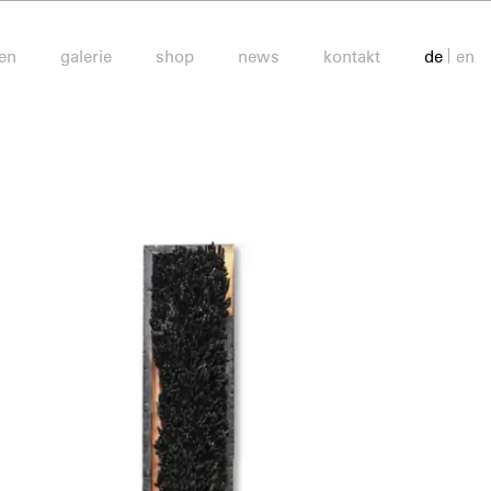
en
galerie
shop
news
kontakt
de
en