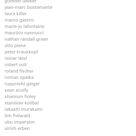
günther uecker
jean-marc bustamante
laura killer
marco gastini
marie-jo lafontaine
maurizio nannucci
nathan randall green
otto piene
peter krauskopf
reiner leist
robert voit
roland fischer
roman opalka
rupprecht geiger
sean scully
shannon finley
stanislav kolíbal
takashi murakami
tim freiwald
ubu imperator
ulrich erben