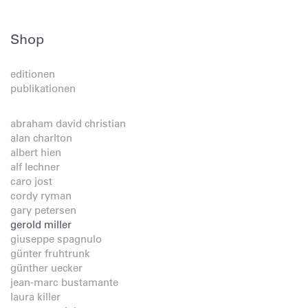
Shop
editionen
publikationen
abraham david christian
alan charlton
albert hien
alf lechner
caro jost
cordy ryman
gary petersen
gerold miller
giuseppe spagnulo
günter fruhtrunk
günther uecker
jean-marc bustamante
laura killer