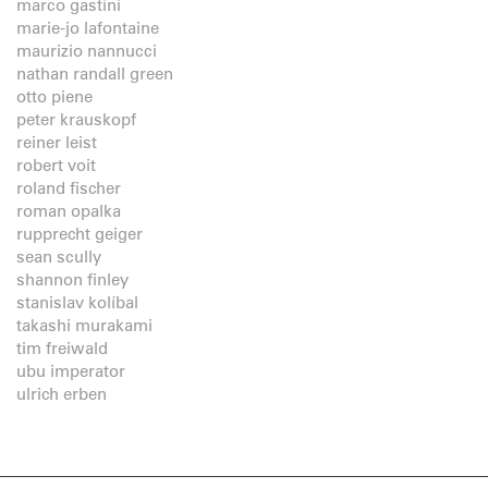
marco gastini
marie-jo lafontaine
maurizio nannucci
nathan randall green
otto piene
peter krauskopf
reiner leist
robert voit
roland fischer
roman opalka
rupprecht geiger
sean scully
shannon finley
stanislav kolíbal
takashi murakami
tim freiwald
ubu imperator
ulrich erben