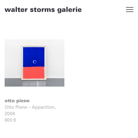
Skip
to
content
otto piene
Otto Piene – Apparition,
2004
600
€