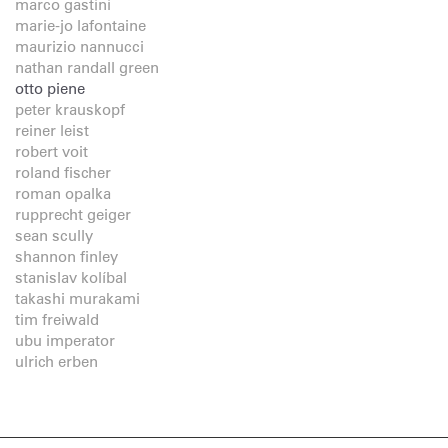
marco gastini
marie-jo lafontaine
maurizio nannucci
nathan randall green
otto piene
peter krauskopf
reiner leist
robert voit
roland fischer
roman opalka
rupprecht geiger
sean scully
shannon finley
stanislav kolíbal
takashi murakami
tim freiwald
ubu imperator
ulrich erben