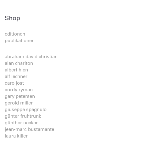
Shop
editionen
publikationen
abraham david christian
alan charlton
albert hien
alf lechner
caro jost
cordy ryman
gary petersen
gerold miller
giuseppe spagnulo
günter fruhtrunk
günther uecker
jean-marc bustamante
laura killer