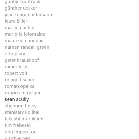
günter fruhtrunk
günther uecker
jean-marc bustamante
laura killer
marco gastini
marie-jo lafontaine
maurizio nannucci
nathan randall green
otto piene
peter krauskopf
reiner leist
robert voit
roland fischer
roman opalka
rupprecht geiger
sean scully
shannon finley
stanislav kolíbal
takashi murakami
tim freiwald
ubu imperator
ulrich erben