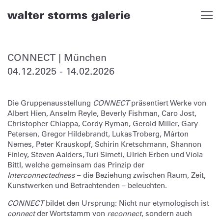
Skip
to
content
CONNECT | München
04.12.2025
-
14.02.2026
Die Gruppenausstellung
CONNECT
präsentiert Werke von
Albert Hien, Anselm Reyle, Beverly Fishman, Caro Jost,
Christopher Chiappa, Cordy Ryman, Gerold Miller, Gary
Petersen, Gregor Hildebrandt, Lukas Troberg, Márton
Nemes, Peter Krauskopf, Schirin Kretschmann, Shannon
Finley, Steven Aalders, Turi Simeti, Ulrich Erben und Viola
Bittl, welche gemeinsam das Prinzip der
Interconnectedness
– die Beziehung zwischen Raum, Zeit,
Kunstwerken und Betrachtenden – beleuchten.
CONNECT
bildet den Ursprung: Nicht nur etymologisch ist
connect
der Wortstamm von
reconnect
, sondern auch