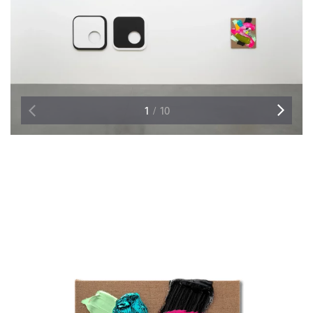
1
/
10