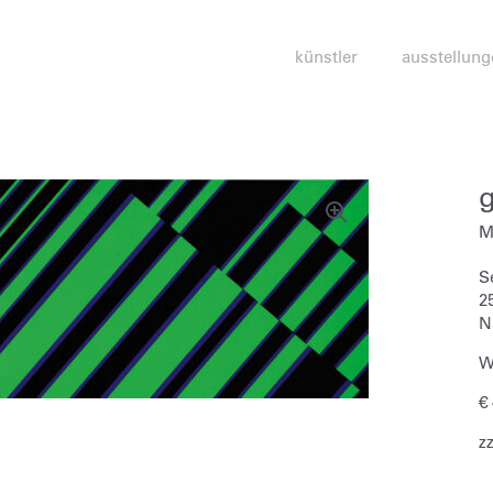
künstler
ausstellung
M
S
2
N
W
€
z