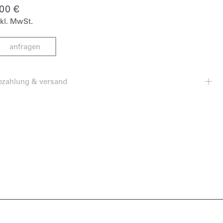
400
€
nkl. MwSt.
anfragen
ezahlung & versand