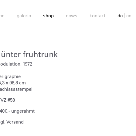
en
galerie
shop
news
kontakt
de
en
günter fruhtrunk
odulation, 1972
erigraphie
5,3 x 96,8 cm
achlassstempel
VZ #58
 400,- ungerahmt
zgl. Versand