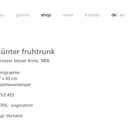
en
galerie
shop
news
kontakt
de
en
günter fruhtrunk
rosser blauer Kreis, 1958
erigraphie
7 x 83 cm
achlassstempel
VZ #23
 700,- ungerahmt
zgl. Versand