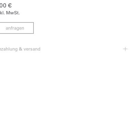
700
€
nkl. MwSt.
anfragen
ezahlung & versand