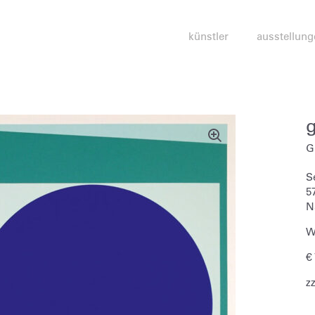
künstler
ausstellung
G
S
5
N
W
€
z