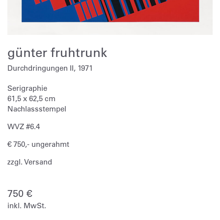
günter fruhtrunk
Durchdringungen II, 1971
Serigraphie
61,5 x 62,5 cm
Nachlassstempel
WVZ #6.4
€ 750,- ungerahmt
zzgl. Versand
750
€
inkl. MwSt.