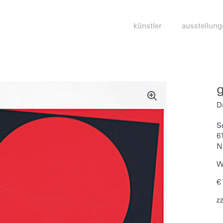
künstler
ausstellung
D
S
6
N
W
€
z