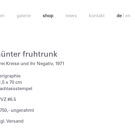
en
galerie
shop
news
kontakt
de
en
günter fruhtrunk
rei Kreise und ihr Negativ, 1971
erigraphie
1,5 x 70 cm
achlassstempel
VZ #6.5
 750,- ungerahmt
zgl. Versand