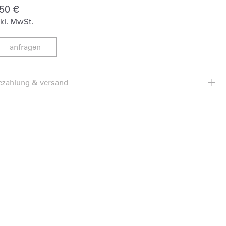
750
€
nkl. MwSt.
anfragen
ezahlung & versand