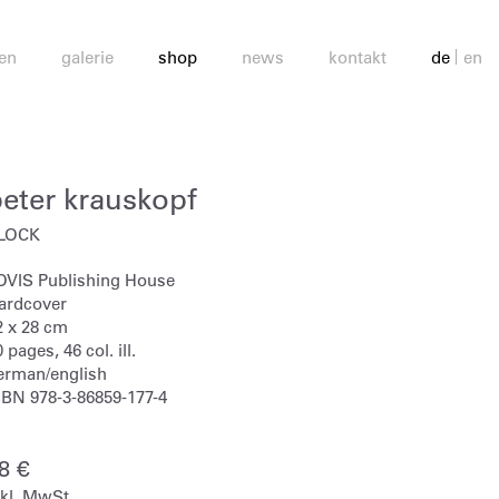
en
galerie
shop
news
kontakt
de
en
peter krauskopf
LOCK
OVIS Publishing House
ardcover
2 x 28 cm
 pages, 46 col. ill.
erman/english
SBN 978-3-86859-177-4
28
€
nkl. MwSt.