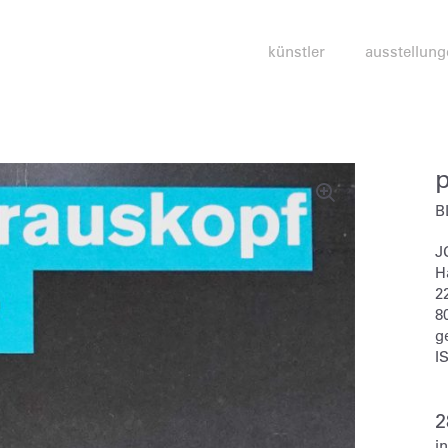
künstler
ausstellung
B
J
H
2
80
g
I
i