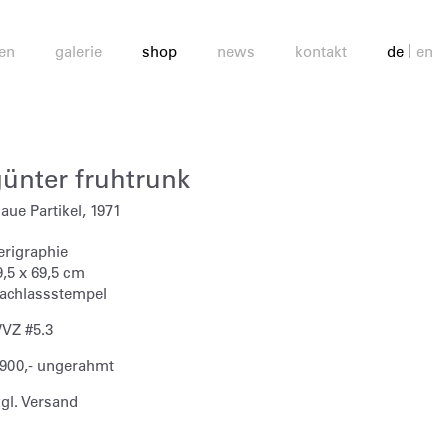
en
galerie
shop
news
kontakt
de
en
günter fruhtrunk
laue Partikel, 1971
erigraphie
9,5 x 69,5 cm
achlassstempel
VZ #5.3
 900,- ungerahmt
zgl. Versand