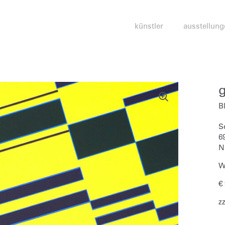
künstler
ausstellung
B
S
6
N
W
€
z