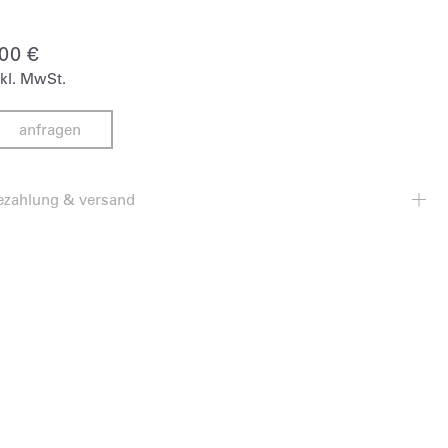
900
€
nkl. MwSt.
anfragen
ezahlung & versand