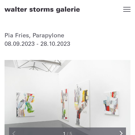
Skip
to
content
Pia Fries, Parapylone
08.09.2023
-
28.10.2023
1
/
5