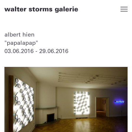
Skip
to
content
albert hien
"papalapap"
03.06.2016
-
29.06.2016